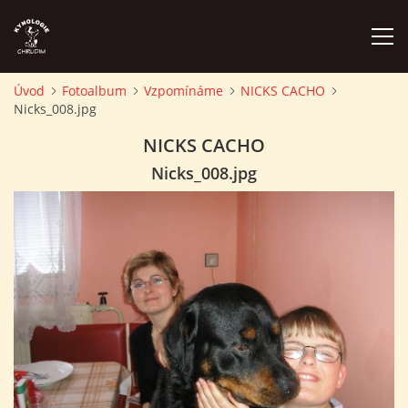
Úvod
Fotoalbum
Vzpomínáme
NICKS CACHO
Nicks_008.jpg
ÚVOD
NICKS CACHO
PLÁN AKCÍ
Nicks_008.jpg
ZÁVODY A PROPOZICE
PSÍ AKADEMIE
PŘÍSPĚVKY A POPLATKY
KONTAKTY KK