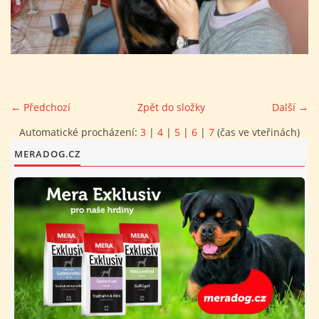
FOTOALBUM
PROVOZNÍ ŘÁD
← Předchozí
Zpět do složky
Další →
O NÁS - HISTORIE A SOUČASNOST
Automatické procházení:
3
|
4
|
5
|
6
|
7
(čas ve vteřinách)
MERADOG.CZ
AVZO TSČ ČR CHRUDIM P.S.
VÝBOR KK