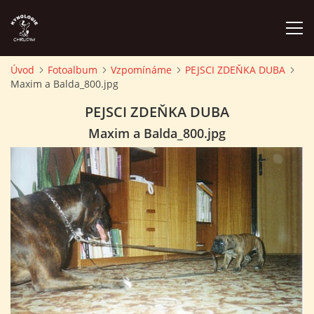
Úvod
Fotoalbum
Vzpomínáme
PEJSCI ZDEŇKA DUBA
Maxim a Balda_800.jpg
ÚVOD
PEJSCI ZDEŇKA DUBA
PLÁN AKCÍ
Maxim a Balda_800.jpg
ZÁVODY A PROPOZICE
PSÍ AKADEMIE
PŘÍSPĚVKY A POPLATKY
KONTAKTY KK