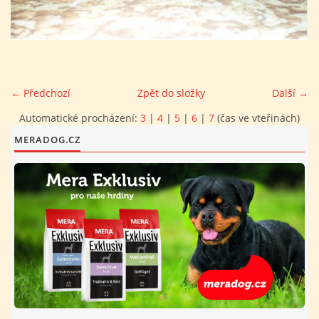
FOTOALBUM
PROVOZNÍ ŘÁD
← Předchozí
Zpět do složky
Další →
O NÁS - HISTORIE A SOUČASNOST
Automatické procházení:
3
|
4
|
5
|
6
|
7
(čas ve vteřinách)
MERADOG.CZ
AVZO TSČ ČR CHRUDIM P.S.
VÝBOR KK