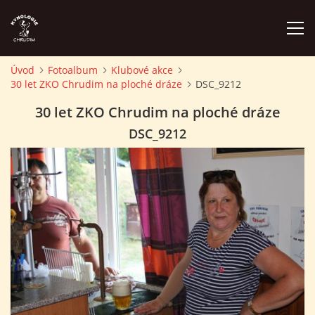
Úvod
Fotoalbum
Klubové akce
30 let ZKO Chrudim na ploché dráze
DSC_9212
ÚVOD
30 let ZKO Chrudim na ploché dráze
PLÁN AKCÍ
DSC_9212
ZÁVODY A PROPOZICE
PSÍ AKADEMIE
PŘÍSPĚVKY A POPLATKY
KONTAKTY KK