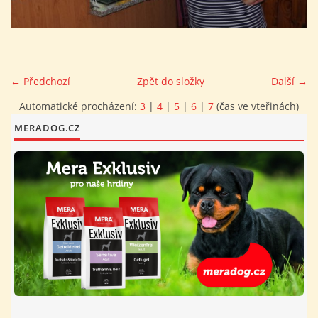
FOTOALBUM
PROVOZNÍ ŘÁD
← Předchozí
Zpět do složky
Další →
Automatické procházení:
3
|
4
|
5
|
6
|
7
(čas ve vteřinách)
O NÁS - HISTORIE A SOUČASNOST
MERADOG.CZ
AVZO TSČ ČR CHRUDIM P.S.
VÝBOR KK