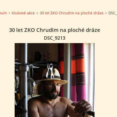
lbum
Klubové akce
30 let ZKO Chrudim na ploché dráze
DSC_
30 let ZKO Chrudim na ploché dráze
DSC_9213