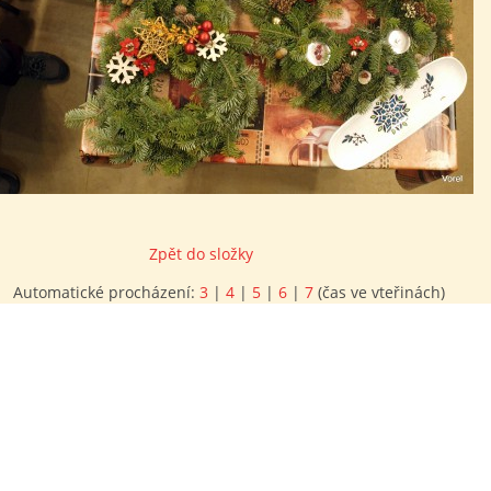
Zpět do složky
Automatické procházení:
3
|
4
|
5
|
6
|
7
(čas ve vteřinách)