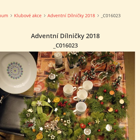
lbum
Klubové akce
Adventní Dílničky 2018
_C016023
Adventní Dílničky 2018
_C016023