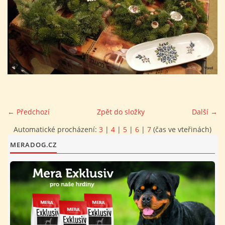
FOTOALBUM
PROVOZNÍ ŘÁD
O NÁS - HISTORIE A SOUČASNOST
AVZO TSČ ČR CHRUDIM P.S.
← Předchozí
Zpět do složky
Další →
Automatické procházení:
3
|
4
|
5
|
6
|
7
(čas ve vteřinách)
VÝBOR KK
MERADOG.CZ