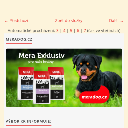
FOTOALBUM
← Předchozí
Zpět do složky
Další →
PROVOZNÍ ŘÁD
Automatické procházení:
3
|
4
|
5
|
6
|
7
(čas ve vteřinách)
MERADOG.CZ
O NÁS - HISTORIE A SOUČASNOST
AVZO TSČ ČR CHRUDIM P.S.
VÝBOR KK
VÝBOR KK INFORMUJE: