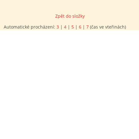
Zpět do složky
Automatické procházení:
3
|
4
|
5
|
6
|
7
(čas ve vteřinách)