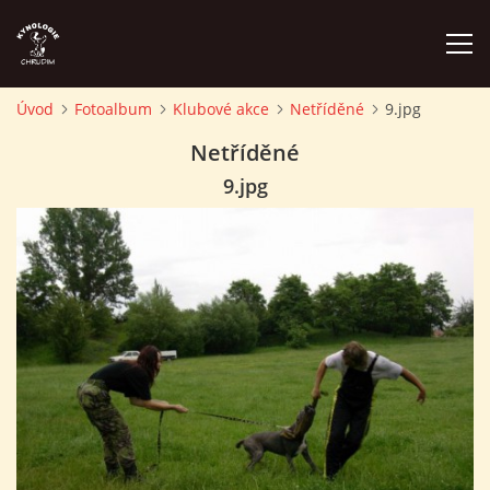
Úvod
Fotoalbum
Klubové akce
Netříděné
9.jpg
ÚVOD
Netříděné
9.jpg
PLÁN AKCÍ
ZÁVODY A PROPOZICE
PSÍ AKADEMIE
PŘÍSPĚVKY A POPLATKY
KONTAKTY KK