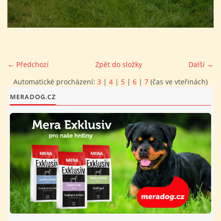
FOTOALBUM
PROVOZNÍ ŘÁD
← Předchozí
Zpět do složky
Další →
O NÁS - HISTORIE A SOUČASNOST
Automatické procházení:
3
|
4
|
5
|
6
|
7
(čas ve vteřinách)
MERADOG.CZ
AVZO TSČ ČR CHRUDIM P.S.
VÝBOR KK