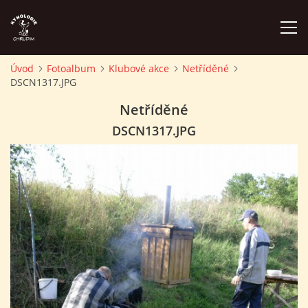
Úvod
Fotoalbum
Klubové akce
Netříděné
DSCN1317.JPG
ÚVOD
Netříděné
PLÁN AKCÍ
DSCN1317.JPG
ZÁVODY A PROPOZICE
PSÍ AKADEMIE
PŘÍSPĚVKY A POPLATKY
KONTAKTY KK