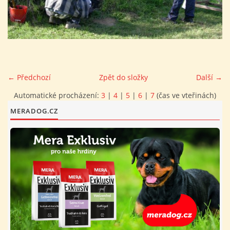
FOTOALBUM
PROVOZNÍ ŘÁD
← Předchozí
Zpět do složky
Další →
O NÁS - HISTORIE A SOUČASNOST
Automatické procházení:
3
|
4
|
5
|
6
|
7
(čas ve vteřinách)
MERADOG.CZ
AVZO TSČ ČR CHRUDIM P.S.
VÝBOR KK