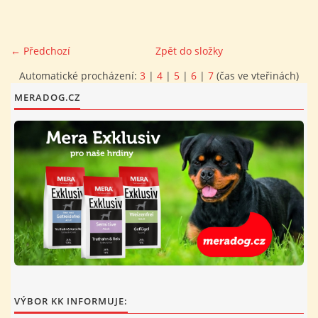
FOTOALBUM
← Předchozí
Zpět do složky
PROVOZNÍ ŘÁD
Automatické procházení:
3
|
4
|
5
|
6
|
7
(čas ve vteřinách)
MERADOG.CZ
O NÁS - HISTORIE A SOUČASNOST
AVZO TSČ ČR CHRUDIM P.S.
VÝBOR KK
VÝBOR KK INFORMUJE: