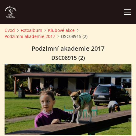
Úvod
Fotoalbum
Klubové akce
Podzimní akademie 2017
DSC08915 (2)
ÚVOD
Podzimní akademie 2017
PLÁN AKCÍ
DSC08915 (2)
ZÁVODY A PROPOZICE
PSÍ AKADEMIE
PŘÍSPĚVKY A POPLATKY
KONTAKTY KK