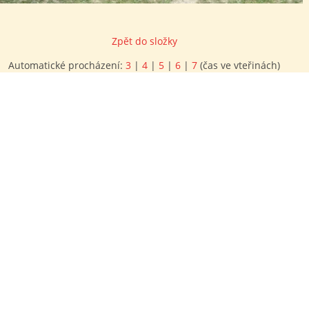
Zpět do složky
Automatické procházení:
3
|
4
|
5
|
6
|
7
(čas ve vteřinách)