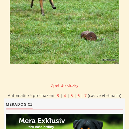
FOTOALBUM
PROVOZNÍ ŘÁD
O NÁS - HISTORIE A SOUČASNOST
AVZO TSČ ČR CHRUDIM P.S.
VÝBOR KK
Zpět do složky
Automatické procházení:
3
|
4
|
5
|
6
|
7
(čas ve vteřinách)
MERADOG.CZ