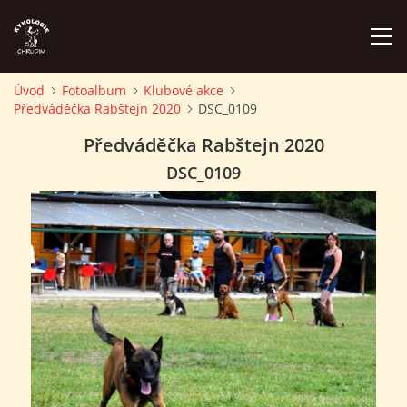
Úvod
Fotoalbum
Klubové akce
Předváděčka Rabštejn 2020
DSC_0109
ÚVOD
Předváděčka Rabštejn 2020
PLÁN AKCÍ
DSC_0109
ZÁVODY A PROPOZICE
PSÍ AKADEMIE
PŘÍSPĚVKY A POPLATKY
KONTAKTY KK