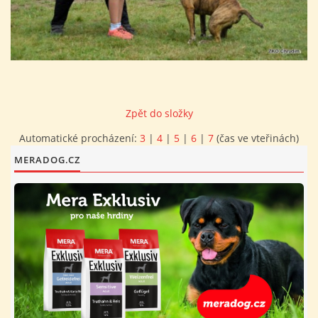
FOTOALBUM
PROVOZNÍ ŘÁD
Zpět do složky
O NÁS - HISTORIE A SOUČASNOST
Automatické procházení:
3
|
4
|
5
|
6
|
7
(čas ve vteřinách)
AVZO TSČ ČR CHRUDIM P.S.
MERADOG.CZ
VÝBOR KK