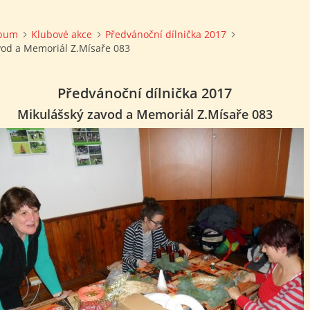
lbum
Klubové akce
Předvánoční dílnička 2017
vod a Memoriál Z.Mísaře 083
Předvánoční dílnička 2017
Mikulášský zavod a Memoriál Z.Mísaře 083