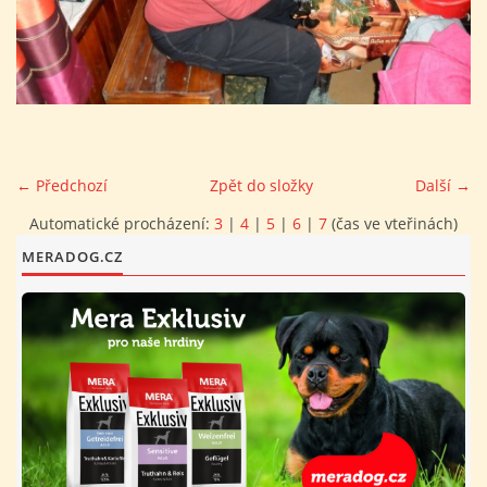
FOTOALBUM
PROVOZNÍ ŘÁD
O NÁS - HISTORIE A SOUČASNOST
← Předchozí
Zpět do složky
Další →
Automatické procházení:
3
|
4
|
5
|
6
|
7
(čas ve vteřinách)
AVZO TSČ ČR CHRUDIM P.S.
MERADOG.CZ
VÝBOR KK