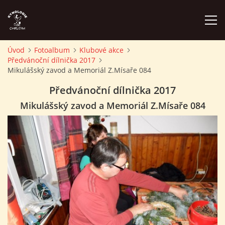
Úvod
Fotoalbum
Klubové akce
Předvánoční dílnička 2017
ÚVOD
Mikulášský zavod a Memoriál Z.Mísaře 084
Předvánoční dílnička 2017
PLÁN AKCÍ
Mikulášský zavod a Memoriál Z.Mísaře 084
ZÁVODY A PROPOZICE
PSÍ AKADEMIE
PŘÍSPĚVKY A POPLATKY
KONTAKTY KK