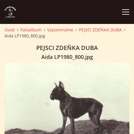
Úvod
Fotoalbum
Vzpomínáme
PEJSCI ZDEŇKA DUBA
Aida LP1980_800.jpg
ÚVOD
PEJSCI ZDEŇKA DUBA
PLÁN AKCÍ
Aida LP1980_800.jpg
ZÁVODY A PROPOZICE
PSÍ AKADEMIE
PŘÍSPĚVKY A POPLATKY
KONTAKTY KK