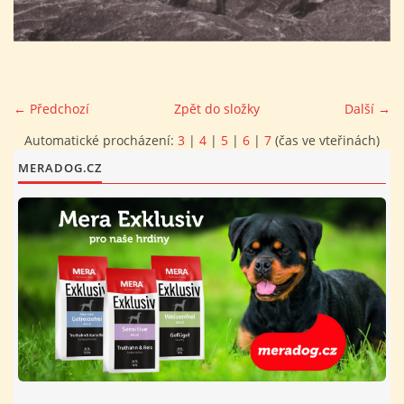
FOTOALBUM
PROVOZNÍ ŘÁD
← Předchozí
Zpět do složky
Další →
Automatické procházení:
3
|
4
|
5
|
6
|
7
(čas ve vteřinách)
O NÁS - HISTORIE A SOUČASNOST
MERADOG.CZ
AVZO TSČ ČR CHRUDIM P.S.
VÝBOR KK